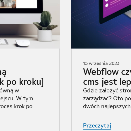
15 września 2023
ną
Webflow cz
k po kroku]
cms jest le
główną w
Gdzie założyć stro
ejscu. W tym
zarządzać? Oto po
roces krok po
dwóch najlepszych
Przeczytaj