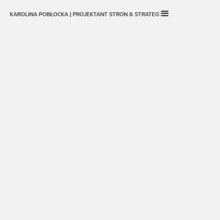
KAROLINA POBŁOCKA | PROJEKTANT STRON & STRATEG
SKONTAKTUJ SIĘ ZE MNĄ