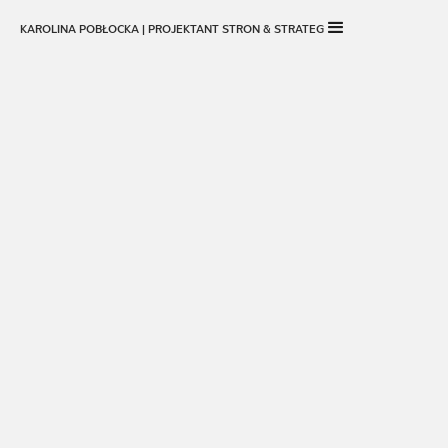
KAROLINA POBŁOCKA | PROJEKTANT STRON & STRATEG
SKONTAKTUJ SIĘ ZE MNĄ